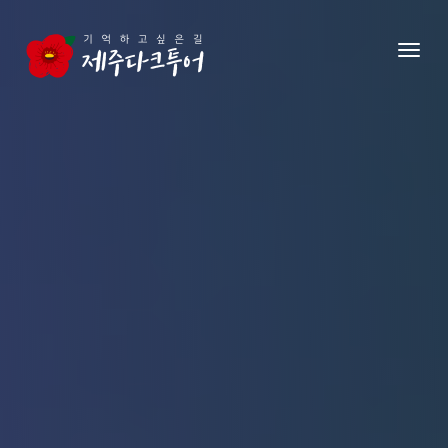
본문 영역으로 건너뛰기
메뉴