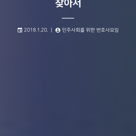
찾아서
게시일:
글쓴이:
event
2018.1.20.
account_circle
민주사회를 위한 변호사모임