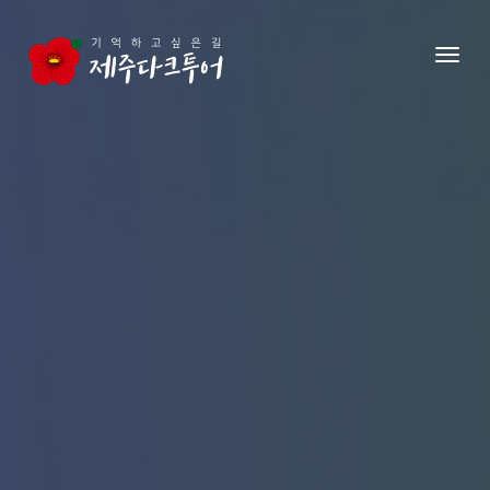
본문 영역으로 건너뛰기
메뉴