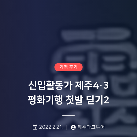
기행 후기
신입활동가 제주4·3
평화기행 첫발 딛기2
게시일:
글쓴이:
event
2022.2.21.
account_circle
제주다크투어