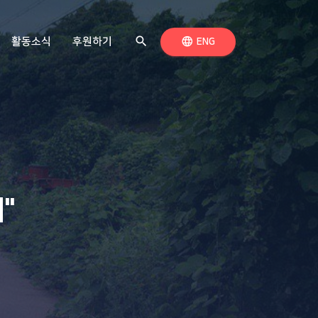
search
검색하기
language
활동소식
후원하기
언어 전환
ENG
"