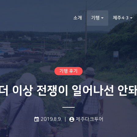
소개
기행
제주4·3
기행 후기
"더 이상 전쟁이 일어나선 안돼
게시일:
글쓴이:
event
2019.8.9.
account_circle
제주다크투어