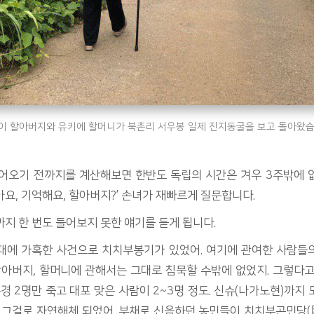
이 할아버지와 유키에 할머니가 북촌리 서우봉 일제 진지동굴을 보고 돌아왔습
들어오기 전까지를 계산해보면 한반도 독립의 시간은 겨우 3주밖에 
요, 기억해요, 할아버지?’ 손녀가 재빠르게 질문합니다.
지 한 번도 들어보지 못한 얘기를 듣게 됩니다.
대에 가혹한 사건으로 치치부봉기가 있었어. 여기에 관여한 사람들
할아버지, 할머니에 관해서는 그대로 침묵할 수밖에 없었지. 그렇다
순경 2명만 죽고 대포 맞은 사람이 2~3명 정도. 신슈(나가노현)까지
이 그걸로 자연해체 되었어. 부채로 신음하던 농민들이 치치부곤민당(