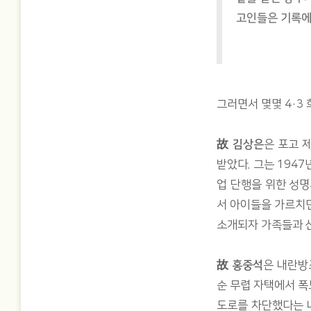
고인들은 기록에
그러면서 몇몇 4·3
故 김상은
은 포고 
받았다. 그는 194
업 단행을 위한 성
서 아이들을 가르치던
소개되자 가족들과 
故 홍중석
은 내란방
순 무렵 자택에서 폭
도로를 차단했다는 