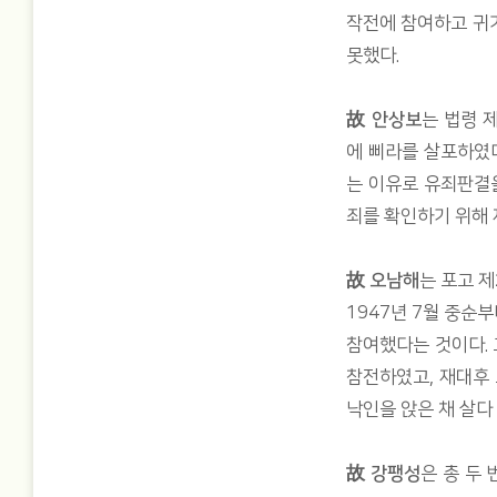
작전에 참여하고 귀
못했다.
故 안상보
는 법령 
에 삐라를 살포하였
는 이유로 유죄판결
죄를 확인하기 위해 
故 오남해
는 포고 
1947년 7월 중순
참여했다는 것이다.
참전하였고, 재대후 
낙인을 앉은 채 살다
故 강팽성
은 총 두