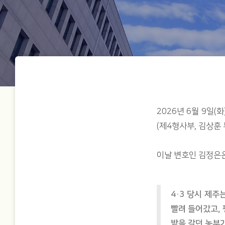
2026년 6월 9일
(제4형사부, 김상훈
이날 변호인 김정은
4·3 당시 제주
빨려 들어갔고,
밭을 갈던 농부가