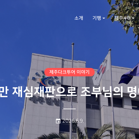
소개
기행
제주4·3
제주다크투어 이야기
만 재심재판으로 조부님의 명
게시일:
event
2026.6.9.