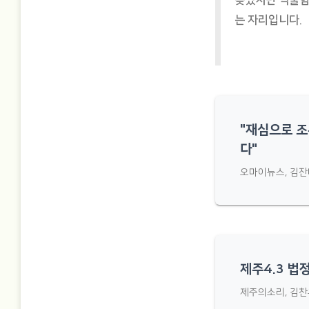
늦었지만 억울함
는 자리입니다.
"재심으로 조
다"
오마이뉴스, 김잔
제주4.3 법
제주의소리, 김찬