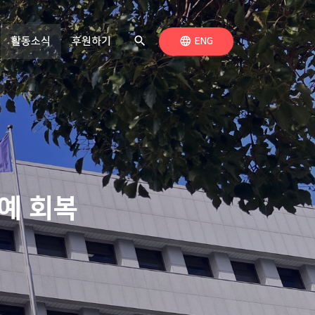
search
(현재 페이지)
검색하기
language
활동소식
후원하기
언어 전환
ENG
예 회복