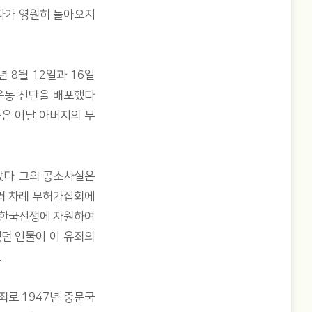
다가 영원히 돌아오지
 8월 12일과 16일
운동 전단을 배포했다
은 이날 아버지의 무
았다. 그의 공소사실은
여러 차례 무허가집회에
 한국전쟁에 자원하여
했던 인물이 이 유죄의
.
죄로 1947년 중문국