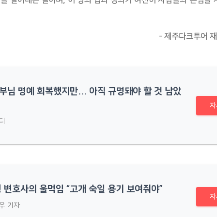
을 덜어내는 길이며, 이 땅의 법과 정의가 여전히 사람들의 존엄을
- 제주다크투어 재
부님 명예 회복했지만... 아직 규명돼야 할 것 남았
자
디
정 변호사의 울먹임 “고개 숙일 용기 보여줘야”
자
우 기자