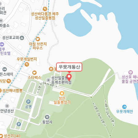
우뭇개동산