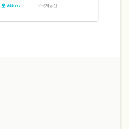
Address
우뭇개동산
pin_drop