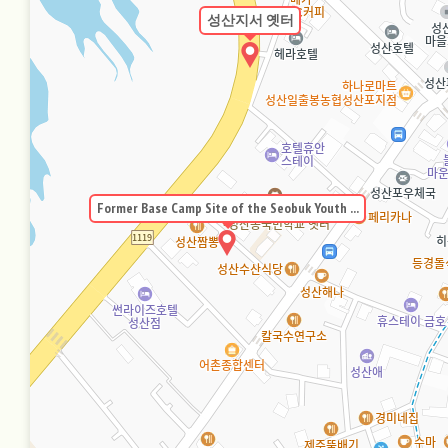
성산지서 옛터
Former Base Camp Site of the Seobuk Youth ...