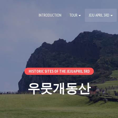
INTRODUCTION
TOUR
JEJU APRIL 3RD
HISTORIC SITES OF THE JEJU APRIL 3RD
우뭇개동산