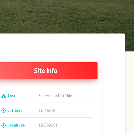
Site Info
Area
Seogwipo-si, East Side
category
Latitude
33.4626102
gps_fixed
Longitude
126.9366981
gps_fixed