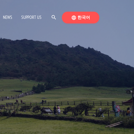
SEARCH
SWITCH LANGUAGE
NEWS
SUPPORT US
search
한국어
language