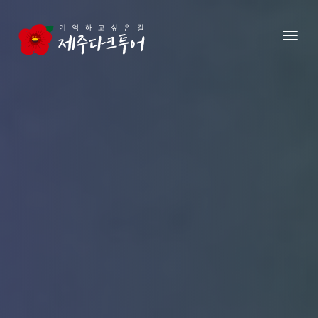
본문 영역으로 건너뛰기
메뉴