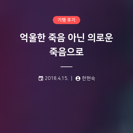
기행 후기
억울한 죽음 아닌 의로운
죽음으로
게시일:
글쓴이:
event
2018.4.15.
account_circle
한현숙