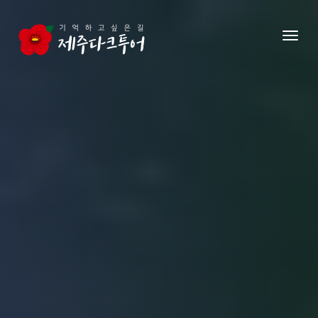
본문 영역으로 건너뛰기
메뉴