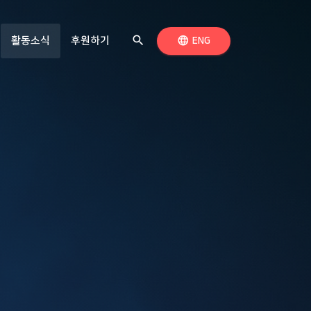
search
(현재 페이지)
검색하기
language
활동소식
후원하기
언어 전환
ENG