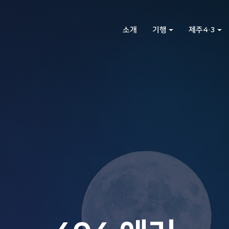
소개
기행
제주4·3