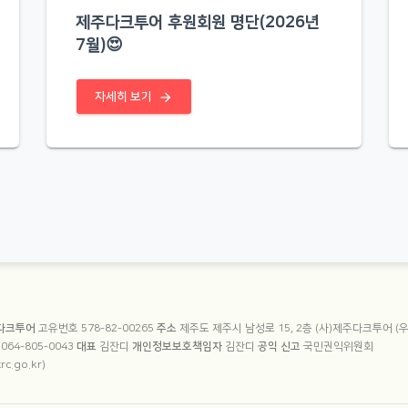
제주다크투어 후원회원 명단(2026년
7월)😍
arrow_forward
자세히 보기
 정보
주다크투어
고유번호 578-82-00265
주소
제주도 제주시 남성로 15, 2층 (사)제주다크투어 (우_
호
064-805-0043
대표
김잔디
개인정보보호책임자
김잔디
공익 신고
국민권익위원회
rc.go.kr)