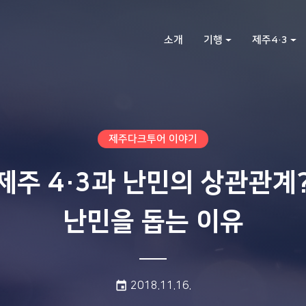
소개
기행
제주4·3
제주다크투어 이야기
 제주 4·3과 난민의 상관관계
난민을 돕는 이유
게시일:
event
2018.11.16.