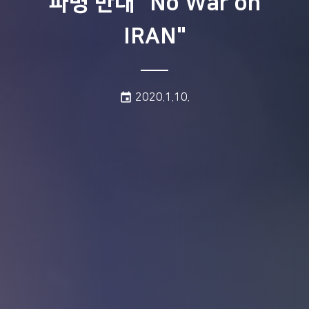
파병 반대 "No War on
IRAN"
게시일:
event
2020.1.10.