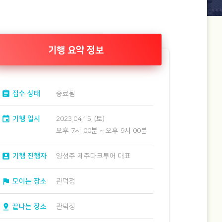
기행 요약 정보
assignment
접수 상태
종료됨
event
기행 일시
2023.04.15. (토)
오후 7시 00분 ~ 오후 9시 00분
account_box
기행 진행자
양성주 제주다크투어 대표
flag
모이는 장소
관덕정
pin_drop
끝나는 장소
관덕정