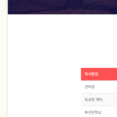
역사현장
관덕정
옥성정 옛터
북국민학교