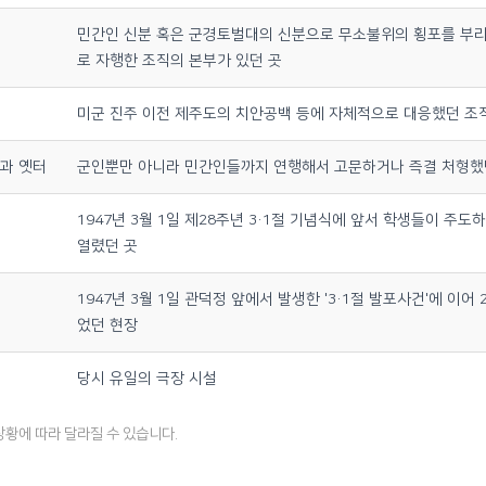
민간인 신분 혹은 군경토벌대의 신분으로 무소불위의 횡포를 부
터
로 자행한 조직의 본부가 있던 곳
미군 진주 이전 제주도의 치안공백 등에 자체적으로 대응했던 조
보과 옛터
군인뿐만 아니라 민간인들까지 연행해서 고문하거나 즉결 처형했
1947년 3월 1일 제28주년 3·1절 기념식에 앞서 학생들이 주도
열렸던 곳
1947년 3월 1일 관덕정 앞에서 발생한 '3·1절 발포사건'에 이어
었던 현장
당시 유일의 극장 시설
상황에 따라 달라질 수 있습니다.