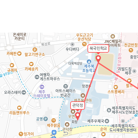
북국민학교
관덕정