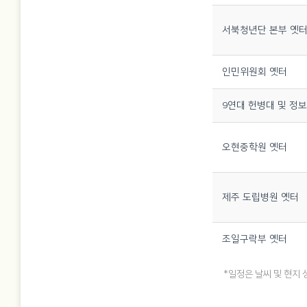
서북청년단 본부 옛
인민위원회 옛터
9연대 헌병대 및 정
오현중학원 옛터
제주 도립병원 옛터
조일구락부 옛터
*일정은 날씨 및 현지 