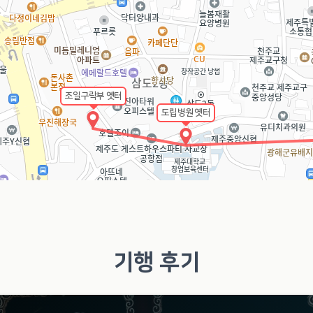
조일구락부 옛터
도립병원 옛터
기행 후기