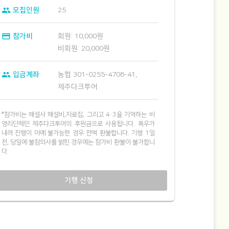
group
모집인원
25
credit_card
참가비
회원: 10,000원
비회원: 20,000원
group
입금계좌
농협 301-0255-4708-41,
제주다크투어
*참가비는 해설사 해설비,자료집, 그리고 4·3을 기억하는 비
영리단체인 제주다크투어의 후원금으로 사용됩니다. 폭우가
내려 진행이 아예 불가능한 경우 전액 환불합니다. 기행 1일
전, 당일에 불참의사를 밝힌 경우에는 참가비 환불이 불가합니
다.
기행 신청