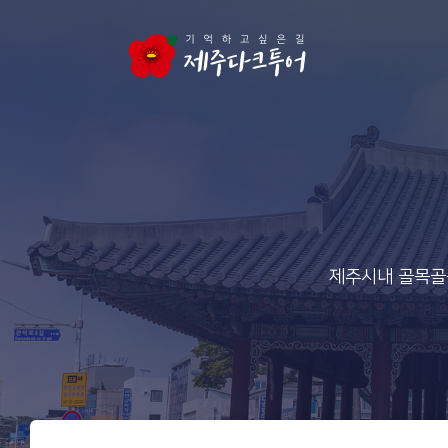
본문 영역으로 건너뛰기
제주시내 골목골목