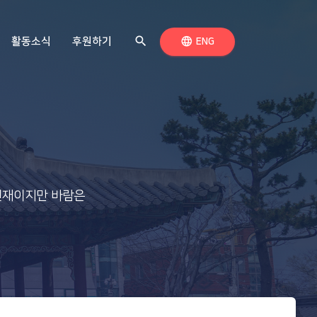
search
검색하기
language
활동소식
후원하기
언어 전환
ENG
 현재이지만 바람은