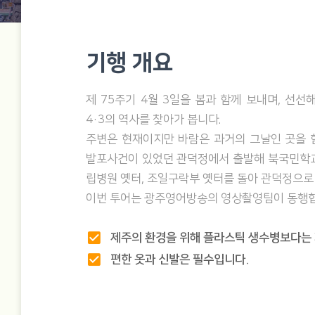
기행 개요
제 75주기 4월 3일을 봄과 함께 보내며, 선
4·3의 역사를 찾아가 봅니다.
주변은 현재이지만 바람은 과거의 그날인 곳을 함
발포사건이 있었던 관덕정에서 출발해 북국민학교,
립병원 옛터, 조일구락부 옛터를 돌아 관덕정으로
이번 투어는 광주영어방송의 영상촬영팀이 동행합
check_box
제주의 환경을 위해 플라스틱 생수병보다는 
check_box
편한 옷과 신발은 필수입니다.