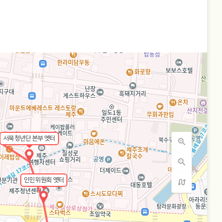
서북청년단 본부 옛터
zoom_in
zoom_out
인민위원회 옛터
swap_calls