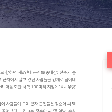
마을로 향하던 제9연대 군인들(중대장: 전순기 중
그 근처에서 살고 있던 사람들을 강제로 끌어내
 마을 회관 서쪽 100미터 지점에 '육시우영'​
사집에 사람들이 모여 있자 군인들은 정순아 씨 댁
끌어냈다. 그리고는 정순아 씨 댁 앞밭, 속칭