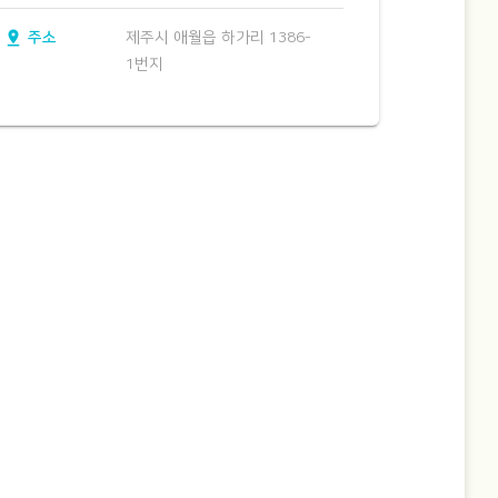
pin_drop
주소
제주시 애월읍 하가리 1386-
1번지