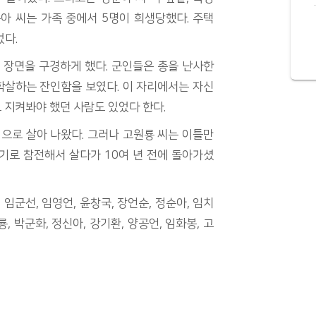
정순아 씨는 가족 중에서 5명이 희생당했다. 주택
었다.
 장면을 구경하게 했다. 군인들은 총을 난사한
학살하는 잔인함을 보였다. 이 자리에서는 자신
 지켜봐야 했던 사람도 있었다 한다.
으로 살아 나왔다. 그러나 고원룡 씨는 이틀만
3기로 참전해서 살다가 10여 년 전에 돌아가셨
 임군선, 임영언, 윤창국, 장언순, 정순아, 임치
룡, 박군화, 정신아, 강기환, 양공언, 임화봉, 고