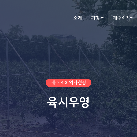
소개
기행
제주4·3
제주 4·3 역사현장
육시우영