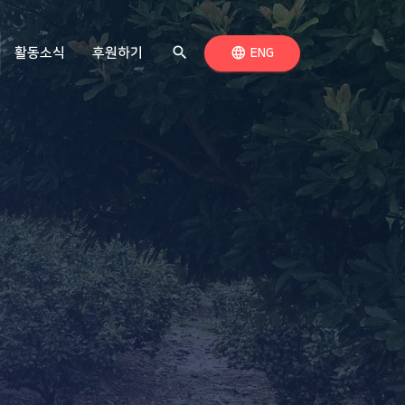
search
검색하기
language
활동소식
후원하기
언어 전환
ENG