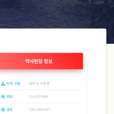
역사현장 정보
category
지역 구분
제주시 서부권
gps_fixed
위도
33.4731899
gps_fixed
경도
126.3994181