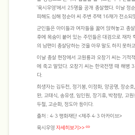
'육시우영'​에서 25명을 공개 총살했다. 이날 
피해도 심해 정순아 씨 주변 주택 16채가 전소되
군인들은 아이들과 여자들을 꿇어 앉혀놓고 총살
후에 목숨이 붙어 있는 주민들은 대검으로 재차 
의 남편이 총살당하는 것을 아무 말도 하지 못하고
이날 총살 현장에서 고원룡과 오창기 씨는 기적적
에 죽고 말았다. 오창기 씨는 한국전쟁 때 해병 
다.
희생자는 김두천, 정기봉, 이정화, 양공명, 장순호,
완, 고태식, 송유생, 임인원, 장기휴, 박청량, 고원
두철, 고순화, 정도아 등이다.
출처 : 4·3 평화재단 <제주 4·3 아카이브>
육시우영
자세히보기>>