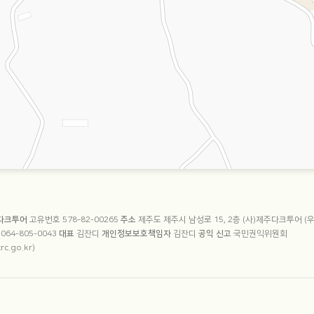
 정보
주다크투어
고유번호 578-82-00265
주소
제주도 제주시 남성로 15, 2층 (사)제주다크투어 (우_
호
064-805-0043
대표
김잔디
개인정보보호책임자
김잔디
공익 신고
국민권익위원회
rc.go.kr)