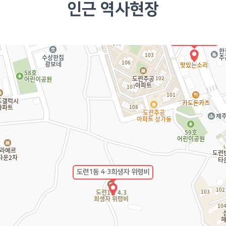
인근 역사현장
도련1구 4•3성
도련1동 4·3희생자 위령비