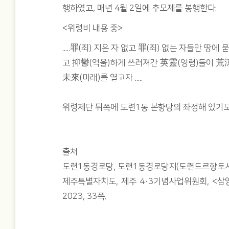
행하였고, 매년 4월 2일에 추모제를 봉행한다.
<위령비 내용 중>
.....罪(죄) 지은 자 없고 罪(죄) 없는 자들만 땅
고 抑鬱(억울)하게 쓰러져간 英靈(영령)들이 荒
未來(미래)를 열고자 .....
위령제단 뒤쪽에 도련1동 본향당의 좌정해 있기도
출처
도련1동경로당, 도련1동경로당지(도련드르향토사), 
제주특별자치도, 제주 4·3기념사업위원회, <삼
2023, 33쪽.