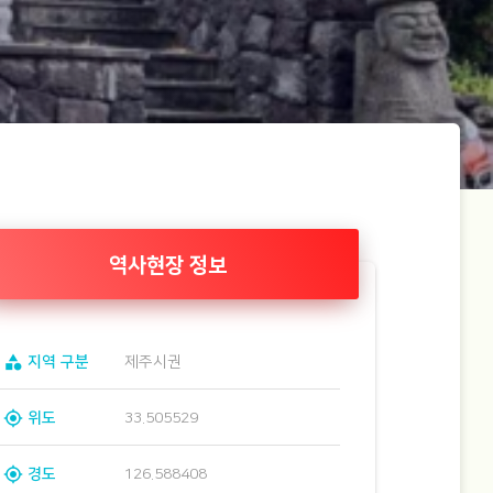
역사현장 정보
category
지역 구분
제주시권
gps_fixed
위도
33.505529
gps_fixed
경도
126.588408