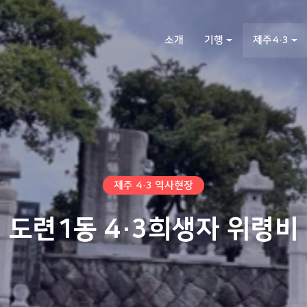
소개
기행
제주4·3
제주 4·3 역사현장
도련1동 4·3희생자 위령비