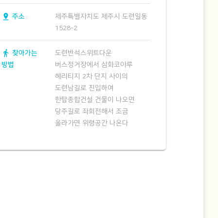
pin_drop
주소
제주특별자치도 제주시 도련일동
1528-2
directions_walk
찾아가는
도련반석스위트다운
방법
버스정거장에서 삼화코아루
헤리티지 2차 단지 사이의
도련남길로 진입하여
한탑종합건설 건물이 나오면
당주길로 좌회전해서 조금
올라가면 위령공간 나온다