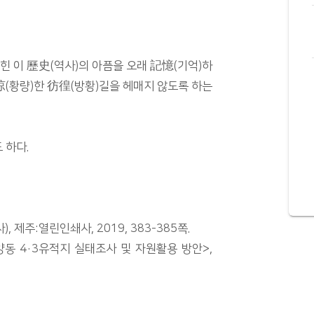
에 묻힌 이 歷史(역사)의 아픔을 오래 記憶(기억)하
涼(황량)한 彷徨(방황)길을 헤매지 않도록 하는
 하다.
제주:열린인쇄사, 2019, 383-385쪽.
양동 4·3유적지 실태조사 및 자원활용 방안>,