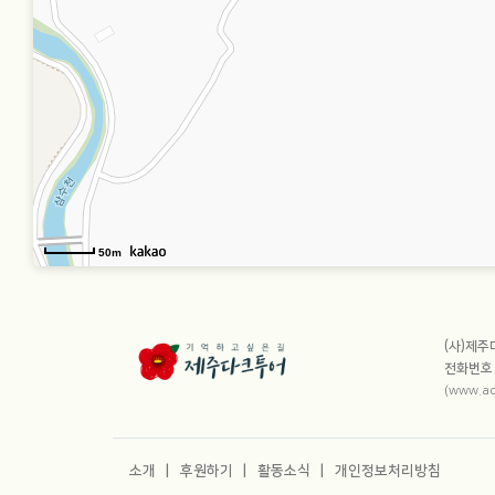
50m
사이트
(사)제
전화번
(www.ac
빠른 메뉴
소개
후원하기
활동소식
개인정보처리방침