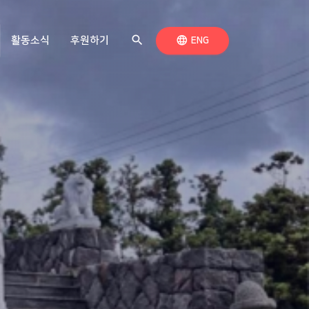
search
검색하기
language
활동소식
후원하기
언어 전환
ENG