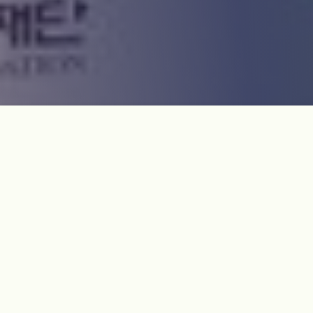
기억에 갇혀 버린 '4·3의 이름 찾기'에 이 영
화와 함께 해주십시오.
<3·1 독립운동>, <8·15 해방>, <4·19 혁명>, <5·16 군사 쿠데
타>, <5·18 광주 민주항쟁> 등 우리 질곡의 현대사를 관통하는
모든 역사적 사건은 그 의미와 가치가 반영된 이름을 부여 받았
습니다.
그러나 제주의 4·3은 여전히 그냥 4·3일 뿐입니다.