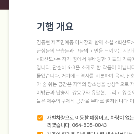
기행 개요
김동현 제주민예총 이사장과 함께 소설 <화산도>
군상들의 모습들과 그들의 고민을 느껴보는 시간
<화산도>는 자기 땅에서 유배당한 이들의 기록
입니다. 단순히 4·3을 소재로 한 작품이 이닙
물있습니다. 거기에는 역사를 비롯하여 음식, 신화
아 숨 쉬는 공간은 지역의 장소성을 상상적으로 
이방근과 남승지, 강몽구와 유달현, 그리고 양준
들은 제주의 구체적 공간을 무대로 펼쳐집니다. 이
check_box
개별차량으로 이동할 예정이고, 차량이 없는
리겠습니다. 064-805-0043