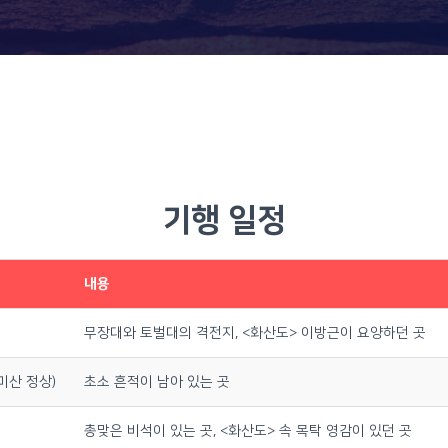
기행 일정
내용
무장대와 토벌대의 격전지, <화산도> 이방근이 요양하던 곳
미산 정상)
초소 흔적이 남아 있는 곳
총맞은 비석이 있는 곳, <화산도> 속 목탁 영감이 있던 곳