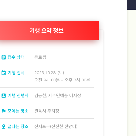
기행 요약 정보
assignment
접수 상태
종료됨
event
기행 일시
2023.10.28. (토)
오전 9시 00분 ~ 오후 3시 00분
account_box
기행 진행자
김동현, 제주민예총 이사장
flag
모이는 장소
관음사 주차장
pin_drop
끝나는 장소
산지포구(산진천 전망대)