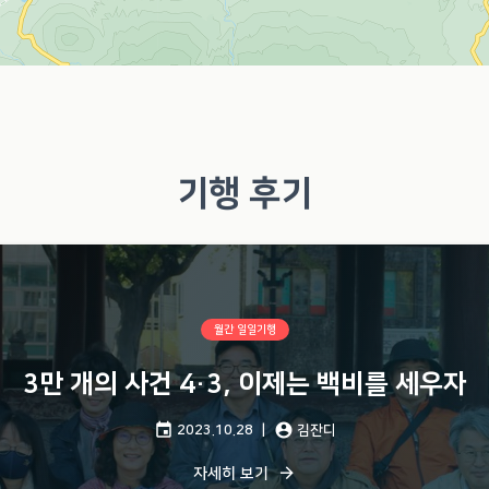
기행 후기
월간 일일기행
3만 개의 사건 4·3, 이제는 백비를 세우자
event
account_circle
게시일:
글쓴이
2023.10.28
김잔디
arrow_forward
자세히 보기