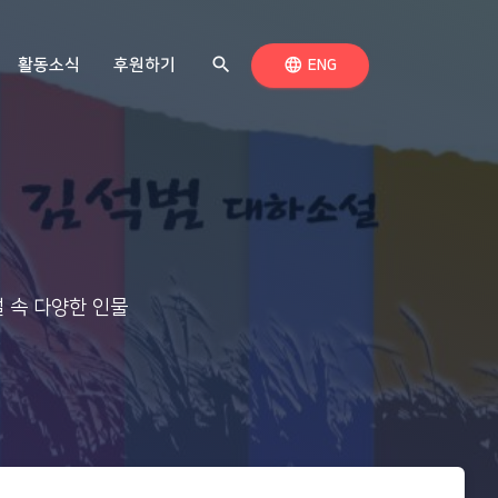
search
검색하기
language
활동소식
후원하기
언어 전환
ENG
 속 다양한 인물
.