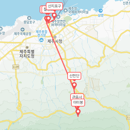
산지포구
관덕정
칠성로
산천단
관음사
아미봉