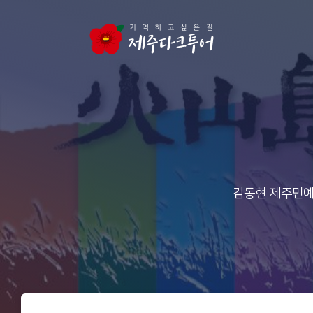
본문 영역으로 건너뛰기
김동현 제주민예