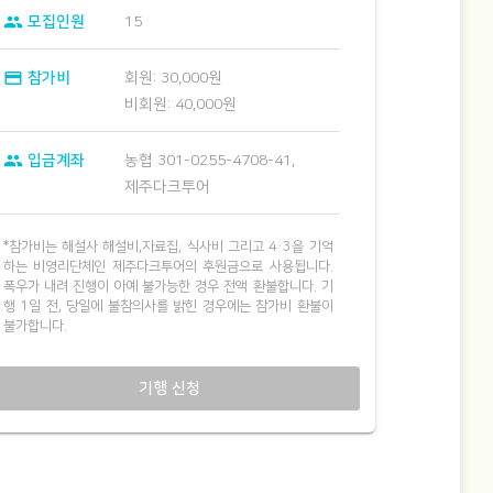
group
모집인원
15
credit_card
참가비
회원: 30,000원
비회원: 40,000원
group
입금계좌
농협 301-0255-4708-41,
제주다크투어
*참가비는 해설사 해설비,자료집, 식사비 그리고 4·3을 기억
하는 비영리단체인 제주다크투어의 후원금으로 사용됩니다.
폭우가 내려 진행이 아예 불가능한 경우 전액 환불합니다. 기
행 1일 전, 당일에 불참의사를 밝힌 경우에는 참가비 환불이
불가합니다.
기행 신청