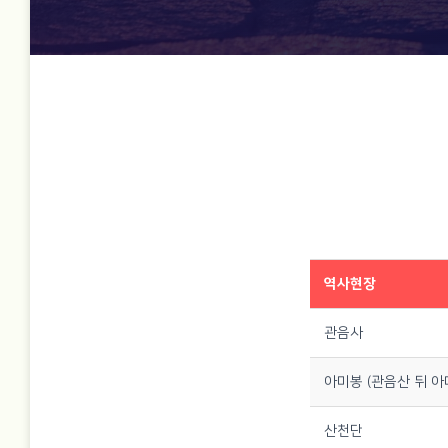
역사현장
관음사
아미봉 (관음산 뒤 아
산천단