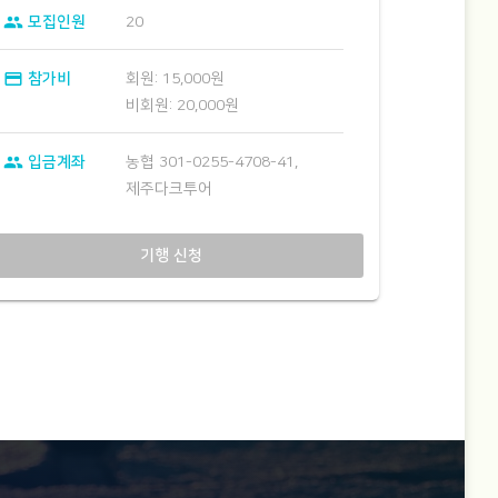
group
모집인원
20
credit_card
참가비
회원: 15,000원
비회원: 20,000원
group
입금계좌
농협 301-0255-4708-41,
제주다크투어
기행 신청