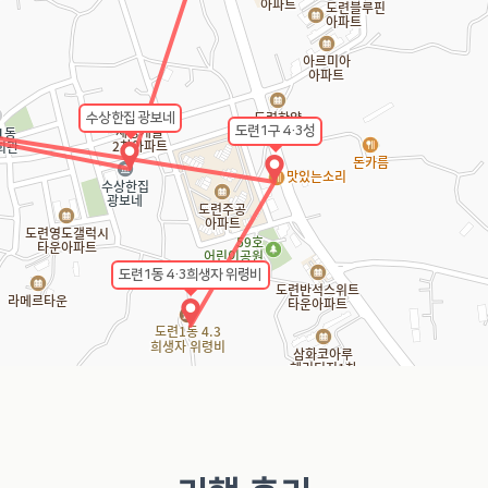
수상한집 광보네
도련1구 4·3성
도련1동 4·3희생자 위령비