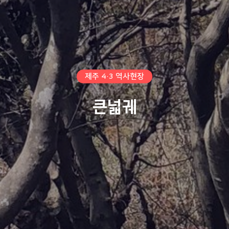
제주 4·3 역사현장
큰넓궤