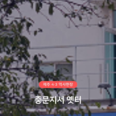
제주 4·3 역사현장
중문지서 옛터