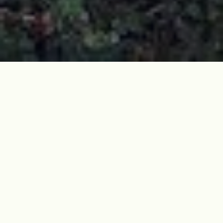
역사현장 개요
이 곳 위치가 수악(물오름, 水岳)의 동남쪽에 만들어졌다고 해서
붙여진 이름이다. 이곳은 신례천과 하례천 계곡 사이에 있는 동
산에 위치해 있다. 수악은 제주시 조천읍과 남원읍 경계에 있는
원추형 측화산(고도 472m)이다.
주둔소는 내성과 외성으로 구성된 이중 구조이며, 외성이 일대를
둘러싸고 있다. 외성의 바깥쪽 높이는 3.5m, 내벽은 2m 정도이
다. 주둔소 내부 면적은 약 826 m²(약 250평)이다.