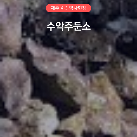
제주 4·3 역사현장
수악주둔소