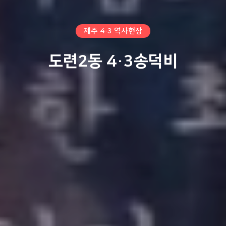
제주 4·3 역사현장
도련2동 4·3송덕비