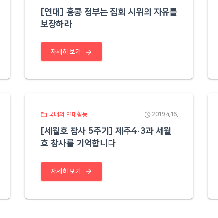
[연대] 홍콩 정부는 집회 시위의 자유를
보장하라
arrow_forward
자세히 보기
folder_open
schedule
국내외 연대활동
2019.4.16.
[세월호 참사 5주기] 제주4·3과 세월
호 참사를 기억합니다
arrow_forward
자세히 보기