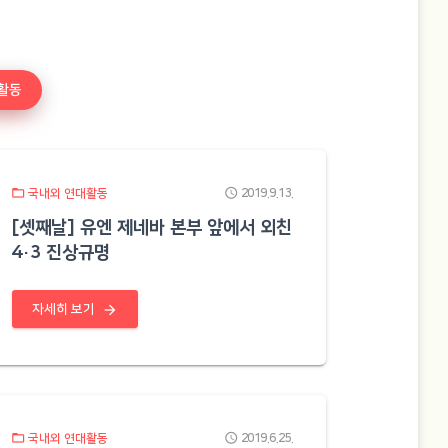
활동
folder_open
schedule
국내외 연대활동
2019.9.13.
[셋째날] 유엔 제네바 본부 앞에서 외친
4·3 진상규명
arrow_forward
자세히 보기
folder_open
schedule
국내외 연대활동
2019.6.25.