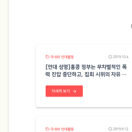
folder_open
schedule
국내외 연대활동
2019.10.4.
[연대 성명]홍콩 정부는 무차별적인 폭
력 진압 중단하고, 집회 시위의 자유 보
장하라
arrow_forward
자세히 보기
folder_open
schedule
국내외 연대활동
2019.9.12.