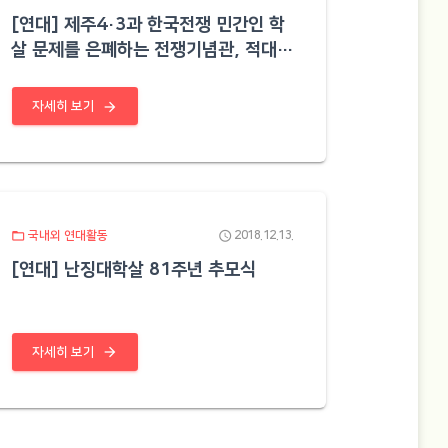
[연대] 제주4·3과 한국전쟁 민간인 학
살 문제를 은폐하는 전쟁기념관, 적대와
왜곡의 전시를 멈춰라
arrow_forward
자세히 보기
folder_open
schedule
국내외 연대활동
2018.12.13.
[연대] 난징대학살 81주년 추모식
arrow_forward
자세히 보기