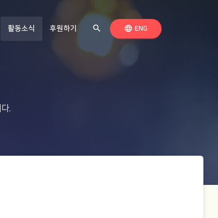
search
(현재 페이지)
검색하기
language
활동소식
후원하기
언어 전환
ENG
다.