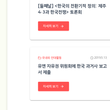
[둘째날] <한국의 전환기적 정의: 제주
4·3과 한국전쟁> 토론회
arrow_forward
자세히 보기
folder_open
schedule
국내외 연대활동
2019.5.13.
유엔 자유권 위원회에 한국 과거사 보고
서 제출
arrow_forward
자세히 보기