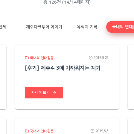
총 126건 (14/14페이지)
전체
제주다크투어 이야기
유적지 기록
국내외 연대
folder_open
schedule
국내외 연대활동
2019.9.23.
[후기] 제주4·3에 가까워지는 계기
arrow_forward
자세히 보기
folder_open
schedule
국내외 연대활동
2019.8.8.